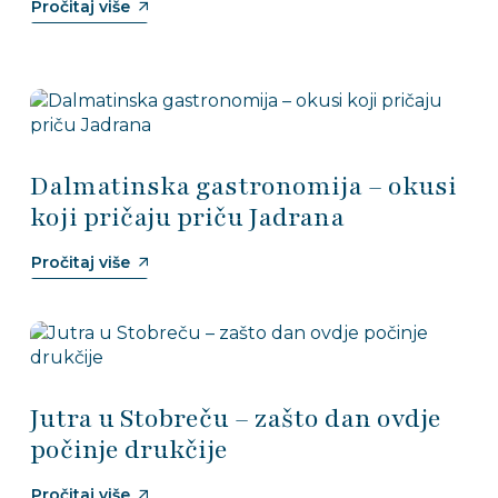
Pročitaj više
Dalmatinska gastronomija – okusi
koji pričaju priču Jadrana
Pročitaj više
Jutra u Stobreču – zašto dan ovdje
počinje drukčije
Pročitaj više