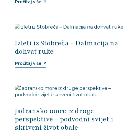
Pročitaj više
Izleti iz Stobreča – Dalmacija na
dohvat ruke
Pročitaj više
Jadransko more iz druge
perspektive – podvodni svijet i
skriveni život obale