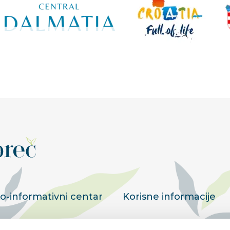
ko-informativni centar
Korisne informacije
Kutak za iznajmljivače