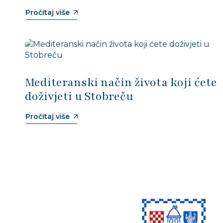
Pročitaj više
Mediteranski način života koji ćete
doživjeti u Stobreču
Pročitaj više