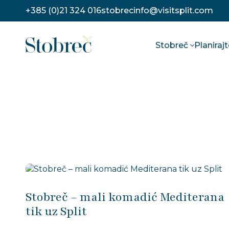
Preskoči na sadržaj
+385 (0)21 324 016
stobrecinfo@visitsplit.com
Stobreč
Planiraj
Stobreč – mali komadić Mediterana
tik uz Split