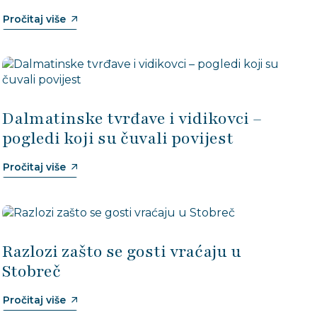
Pročitaj više
Dalmatinske tvrđave i vidikovci –
pogledi koji su čuvali povijest
Pročitaj više
Razlozi zašto se gosti vraćaju u
Stobreč
Pročitaj više