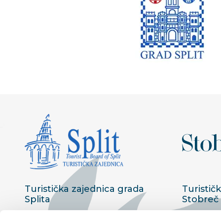
Turistička zajednica grada
Turistič
Splita
Stobreč