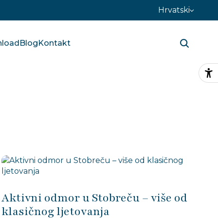
Hrvatski
load
Blog
Kontakt
Pr
Aktivni odmor u Stobreču – više od
klasičnog ljetovanja