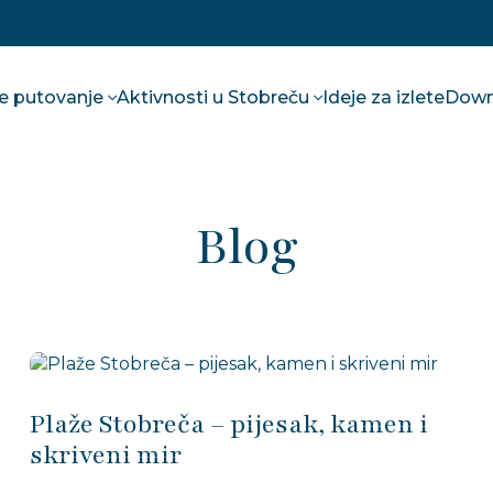
te putovanje
Aktivnosti u Stobreču
Ideje za izlete
Down
Blog
Plaže Stobreča – pijesak, kamen i
skriveni mir