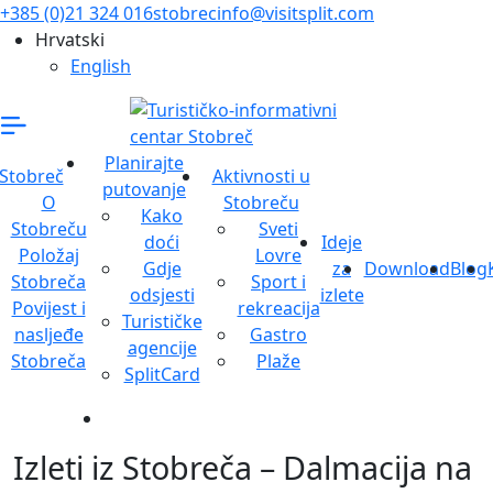
+385 (0)21 324 016
stobrecinfo@visitsplit.com
Hrvatski
English
Planirajte
Stobreč
Aktivnosti u
putovanje
O
Stobreču
Kako
Stobreču
Sveti
doći
Ideje
Položaj
Lovre
Gdje
za
Download
Blog
Stobreča
Sport i
odsjesti
izlete
Povijest i
rekreacija
Turističke
nasljeđe
Gastro
agencije
Stobreča
Plaže
SplitCard
Izleti iz Stobreča – Dalmacija na