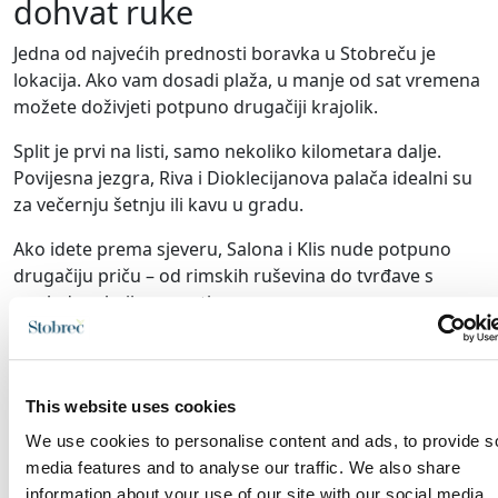
dohvat ruke
Jedna od najvećih prednosti boravka u Stobreču je
lokacija. Ako vam dosadi plaža, u manje od sat vremena
možete doživjeti potpuno drugačiji krajolik.
Split je prvi na listi, samo nekoliko kilometara dalje.
Povijesna jezgra, Riva i Dioklecijanova palača idealni su
za večernju šetnju ili kavu u gradu.
Ako idete prema sjeveru, Salona i Klis nude potpuno
drugačiju priču – od rimskih ruševina do tvrđave s
pogledom koji se pamti.
Omiš je savršen za malo adrenalina. Cetina, rafting,
kanjon i stare gusarske priče daju mu poseban
karakter.
This website uses cookies
We use cookies to personalise content and ads, to provide s
Za duže izlete tu su otoci Brač, Šolta, Hvar i Vis. Svaki
media features and to analyse our traffic. We also share
ima svoj tempo, ali svima je zajedničko ono što
information about your use of our site with our social media,