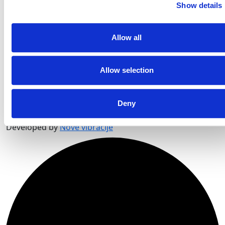
Show details
Email:
stobrecinfo@visitsplit.com
Telefon:
+385 (0)21 324 016
Allow all
Korisne informacije
Allow selection
Korisne informacije
Informacije o privatnosti
Informacije o privatnosti
Deny
© 2026. Turističko-informativni centar Stobreč |
Developed by
Nove vibracije