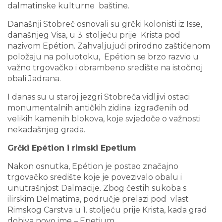
dalmatinske kulturne baštine.
Današnji Stobreč osnovali su grčki kolonisti iz Isse,
današnjeg Visa, u 3. stoljeću prije Krista pod
nazivom Epétion. Zahvaljujući prirodno zaštićenom
položaju na poluotoku, Epétion se brzo razvio u
važno trgovačko i obrambeno središte na istočnoj
obali Jadrana.
I danas su u staroj jezgri Stobreča vidljivi ostaci
monumentalnih antičkih zidina izgrađenih od
velikih kamenih blokova, koje svjedoče o važnosti
nekadašnjeg grada.
Grčki Epétion i rimski Epetium
Nakon osnutka, Epétion je postao značajno
trgovačko središte koje je povezivalo obalu i
unutrašnjost Dalmacije. Zbog čestih sukoba s
ilirskim Delmatima, područje prelazi pod vlast
Rimskog Carstva u 1. stoljeću prije Krista, kada grad
dobiva novo ime – Epetium.