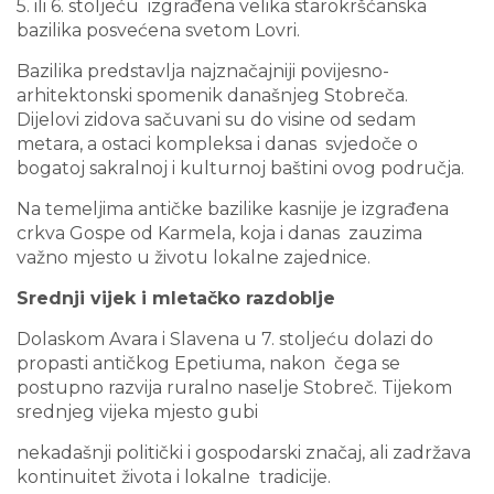
5. ili 6. stoljeću izgrađena velika starokršćanska
bazilika posvećena svetom Lovri.
Bazilika predstavlja najznačajniji povijesno-
arhitektonski spomenik današnjeg Stobreča.
Dijelovi zidova sačuvani su do visine od sedam
metara, a ostaci kompleksa i danas svjedoče o
bogatoj sakralnoj i kulturnoj baštini ovog područja.
Na temeljima antičke bazilike kasnije je izgrađena
crkva Gospe od Karmela, koja i danas zauzima
važno mjesto u životu lokalne zajednice.
Srednji vijek i mletačko razdoblje
Dolaskom Avara i Slavena u 7. stoljeću dolazi do
propasti antičkog Epetiuma, nakon čega se
postupno razvija ruralno naselje Stobreč. Tijekom
srednjeg vijeka mjesto gubi
nekadašnji politički i gospodarski značaj, ali zadržava
kontinuitet života i lokalne tradicije.