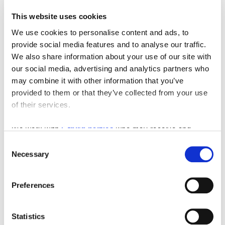
Danas Stobreč predstavlja jedinstven spoj povijesti,
This website uses cookies
kulture i mediteranskog načina života. U staroj
We use cookies to personalise content and ads, to
jezgri mjesta i dalje su vidljivi ostaci tradicionalne
dalmatinske arhitekture, antičkih zidina i
provide social media features and to analyse our traffic.
ranokršćanskih građevina koje čine važan dio
We also share information about your use of our site with
kulturne baštine Splita i Dalmacije.
our social media, advertising and analytics partners who
may combine it with other information that you’ve
Uz bogatu povijest, Stobreč je danas poznat kao
provided to them or that they’ve collected from your use
mirna turistička destinacija u blizini Splita, idealna za
of their services.
goste koji žele spojiti odmor uz more, istraživanje
povijesti i autentično dalmatinsko iskustvo.
We work with
5 third parties
who may receive and
Kronološki pregled povijesti Stobreča
process your information.
Consent
Necessary
Grčko razdoblje – Epétion
Selection
U 3. stoljeću prije Krista grčki kolonisti iz Isse (Visa)
osnivaju naselje Epétion na području današnjeg
Preferences
Stobreča.
Rimsko razdoblje – Epetium
Statistics