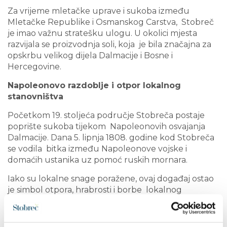
Za vrijeme mletačke uprave i sukoba između
Mletačke Republike i Osmanskog Carstva, Stobreč
je imao važnu stratešku ulogu. U okolici mjesta
razvijala se proizvodnja soli, koja je bila značajna za
opskrbu velikog dijela Dalmacije i Bosne i
Hercegovine.
Napoleonovo razdoblje i otpor lokalnog
stanovništva
Početkom 19. stoljeća područje Stobreča postaje
poprište sukoba tijekom Napoleonovih osvajanja
Dalmacije. Dana 5. lipnja 1808. godine kod Stobreča
se vodila bitka između Napoleonove vojske i
domaćih ustanika uz pomoć ruskih mornara.
Iako su lokalne snage poražene, ovaj događaj ostao
je simbol otpora, hrabrosti i borbe lokalnog
stanovništva za svoj kraj.
Kulturna baština Stobreča danas