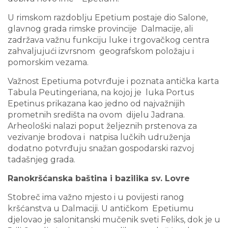
U rimskom razdoblju Epetium postaje dio Salone,
glavnog grada rimske provincije Dalmacije, ali
zadržava važnu funkciju luke i trgovačkog centra
zahvaljujući izvrsnom geografskom položaju i
pomorskim vezama.
Važnost Epetiuma potvrđuje i poznata antička karta
Tabula Peutingeriana, na kojoj je luka Portus
Epetinus prikazana kao jedno od najvažnijih
prometnih središta na ovom dijelu Jadrana.
Arheološki nalazi poput željeznih prstenova za
vezivanje brodova i natpisa lučkih udruženja
dodatno potvrđuju snažan gospodarski razvoj
tadašnjeg grada.
Ranokršćanska baština i bazilika sv. Lovre
Stobreč ima važno mjesto i u povijesti ranog
kršćanstva u Dalmaciji. U antičkom Epetiumu
djelovao je salonitanski mučenik sveti Feliks, dok je u