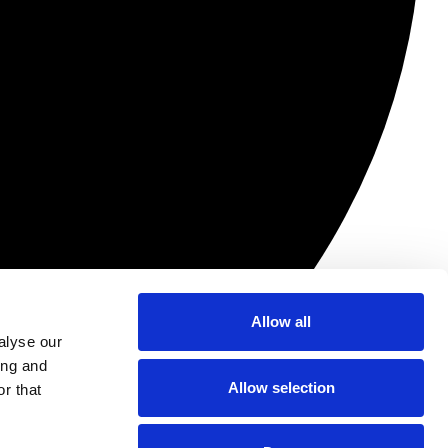
Allow all
alyse our
ing and
Allow selection
r that