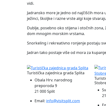
vidi.
Jadransko more je jedno od najčišćih mora u
ježinci, školjke i razne vrste algi koje stvar
Dublje, posebno oko stijena i otočnih zona, ž
dom mnogim morskim vrstama.
Snorkeling i rekreativno ronjenje postaju sv
Jadran tako postaje više od mora za kupanje 
Turistička zajednica grada Splita
Turist
Obala Hrv. narodnog
Stobr
preporoda 9
Sv
21 000 Split
21
Email:
info@visitsplit.com
Em