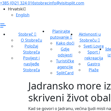
+385 (0)21 324 016
stobrecinfo@visitsplit.com
Hrvatski
English
Planirajte
Stobreč
Aktivnosti u
putovanje
O Stobreču
Stobreču
Kako doći
Položaj
Sveti Lovre
Gdje
Ide
Stobreča
Sport i
odsjesti
iz
Povijest i
rekreacija
Turističke
nasljeđe
Gastro
agencije
Stobreča
Plaže
SplitCard
Jadransko more iz
skriveni život oba
Kad se govori o Jadranu, većina ljudi misli na