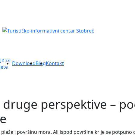
je za
Download
Blog
Kontakt
lete
 druge perspektive – pod
le
 plaže i površinu mora. Ali ispod površine krije se potpuno dr