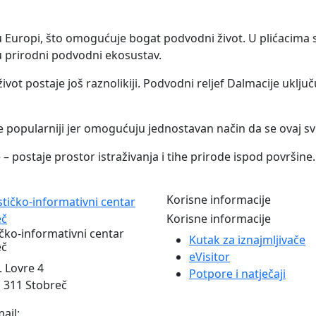
 Europi, što omogućuje bogat podvodni život. U plićacima se
aju prirodni podvodni ekosustav.
ivot postaje još raznolikiji. Podvodni reljef Dalmacije uključ
e popularniji jer omogućuju jednostavan način da se ovaj sv
– postaje prostor istraživanja i tihe prirode ispod površine.
Korisne informacije
Korisne informacije
ičko-informativni centar
Kutak za iznajmljivače
eč
eVisitor
. Lovre 4
Potpore i natječaji
 311 Stobreč
ail: