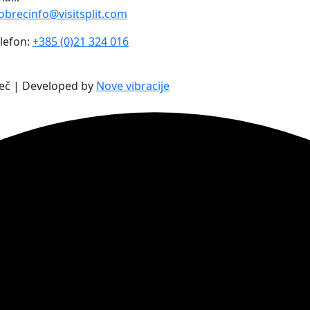
obrecinfo@visitsplit.com
lefon:
+385 (0)21 324 016
reč | Developed by
Nove vibracije