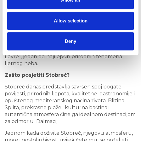
Posebno mjesto zauzima proslava blagdana Svetog
Lovre, zaštitnika mjesta, koja traje od 26. srpnja do
10. kolovoza. Procesije, tradicionalna događanja i
Allow selection
bogat program okupljaju lokalno stanovništvo i
brojne posjetitelje iz cijele regije.
Deny
U tom razdoblju na nebu iznad Stobreča može se
promatrati poznata meteorska kiša “Suze Svetog
Lovre”, jedan od najljepših prirodnih fenomena
ljetnog neba.
Zašto posjetiti Stobreč?
Stobreč danas predstavlja savršen spoj bogate
povijesti, prirodnih ljepota, kvalitetne gastronomije i
opuštenog mediteranskog načina života. Blizina
Splita, prekrasne plaže, kulturna baština i
autentična atmosfera čine ga idealnom destinacijom
za odmor u Dalmaciji.
Jednom kada doživite Stobreč, njegovu atmosferu,
more i gostoljubivost, uvijek ćete mu se poželjeti