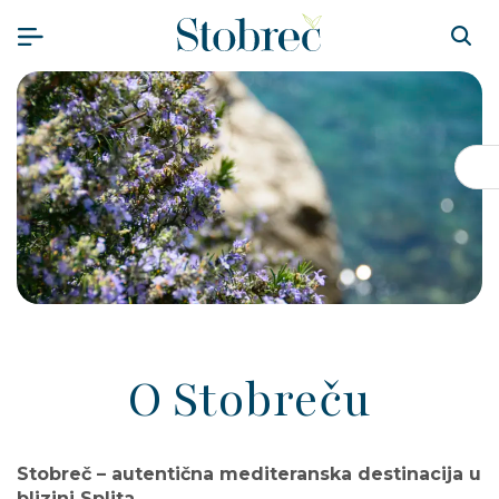
Preskoči na sadržaj
Pr
O Stobreču
Stobreč – autentična mediteranska destinacija u
blizini Splita