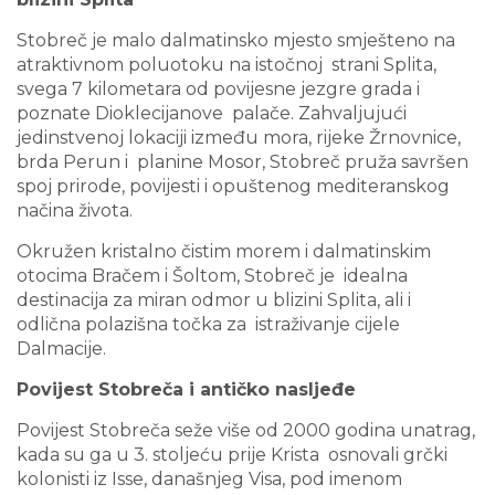
Stobreč je malo dalmatinsko mjesto smješteno na
atraktivnom poluotoku na istočnoj strani Splita,
svega 7 kilometara od povijesne jezgre grada i
poznate Dioklecijanove palače. Zahvaljujući
jedinstvenoj lokaciji između mora, rijeke Žrnovnice,
brda Perun i planine Mosor, Stobreč pruža savršen
spoj prirode, povijesti i opuštenog mediteranskog
načina života.
Okružen kristalno čistim morem i dalmatinskim
otocima Bračem i Šoltom, Stobreč je idealna
destinacija za miran odmor u blizini Splita, ali i
odlična polazišna točka za istraživanje cijele
Dalmacije.
Povijest Stobreča i antičko nasljeđe
Povijest Stobreča seže više od 2000 godina unatrag,
kada su ga u 3. stoljeću prije Krista osnovali grčki
kolonisti iz Isse, današnjeg Visa, pod imenom