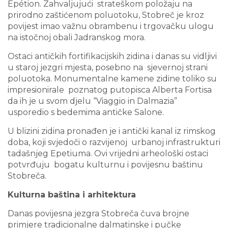
Epétion. Zahvaljujući strateškom položaju na
prirodno zaštićenom poluotoku, Stobreč je kroz
povijest imao važnu obrambenu i trgovačku ulogu
na istočnoj obali Jadranskog mora.
Ostaci antičkih fortifikacijskih zidina i danas su vidljivi
u staroj jezgri mjesta, posebno na sjevernoj strani
poluotoka. Monumentalne kamene zidine toliko su
impresionirale poznatog putopisca Alberta Fortisa
da ih je u svom djelu “Viaggio in Dalmazia”
usporedio s bedemima antičke Salone.
U blizini zidina pronađen je i antički kanal iz rimskog
doba, koji svjedoči o razvijenoj urbanoj infrastrukturi
tadašnjeg Epetiuma. Ovi vrijedni arheološki ostaci
potvrđuju bogatu kulturnu i povijesnu baštinu
Stobreča.
Kulturna baština i arhitektura
Danas povijesna jezgra Stobreča čuva brojne
primjere tradicionalne dalmatinske i pučke