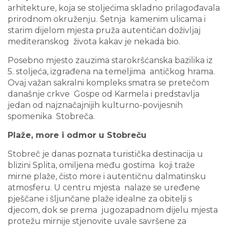
arhitekture, koja se stoljećima skladno prilagođavala
prirodnom okruženju. Šetnja kamenim ulicama i
starim dijelom mjesta pruža autentičan doživljaj
mediteranskog života kakav je nekada bio.
Posebno mjesto zauzima starokršćanska bazilika iz
5. stoljeća, izgrađena na temeljima antičkog hrama.
Ovaj važan sakralni kompleks smatra se pretečom
današnje crkve Gospe od Karmela i predstavlja
jedan od najznačajnijih kulturno-povijesnih
spomenika Stobreča.
Plaže, more i odmor u Stobreču
Stobreč je danas poznata turistička destinacija u
blizini Splita, omiljena među gostima koji traže
mirne plaže, čisto more i autentičnu dalmatinsku
atmosferu. U centru mjesta nalaze se uređene
pješčane i šljunčane plaže idealne za obitelji s
djecom, dok se prema jugozapadnom dijelu mjesta
protežu mirnije stjenovite uvale savršene za