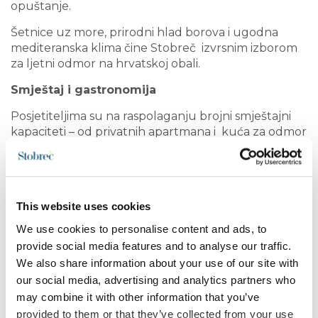
opuštanje.
Šetnice uz more, prirodni hlad borova i ugodna
mediteranska klima čine Stobreč izvrsnim izborom
za ljetni odmor na hrvatskoj obali.
Smještaj i gastronomija
Posjetiteljima su na raspolaganju brojni smještajni
kapaciteti – od privatnih apartmana i kuća za odmor
do modernog i višestruko nagrađivanog kampa uz
more. Stobreč nudi kvalitetan smještaj za obitelji,
parove i sve ljubitelje opuštenog mediteranskog
odmora.
This website uses cookies
Bogata gastronomska ponuda uključuje
We use cookies to personalise content and ads, to
tradicionalne dalmatinske konobe, restorane i
provide social media features and to analyse our traffic.
moderne kafeterije koje nude svježu ribu, morske
We also share information about your use of our site with
specijalitete, domaću tjesteninu, maslinovo ulje i
our social media, advertising and analytics partners who
vina iz okolice Splita i Dalmacije. Lokalna
may combine it with other information that you’ve
gastronomija temelji se na autentičnim okusima,
svježim sastojcima i mediteranskoj tradiciji.
provided to them or that they’ve collected from your use