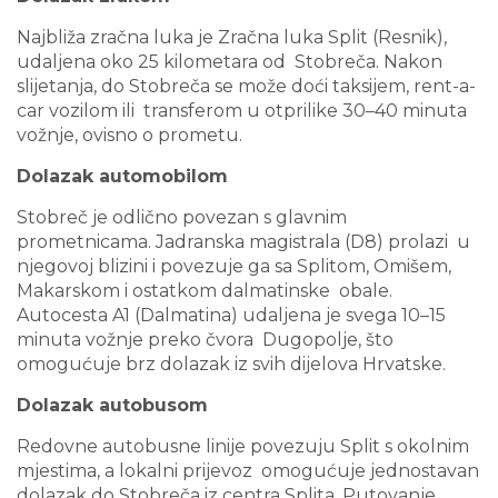
Najbliža zračna luka je Zračna luka Split (Resnik),
udaljena oko 25 kilometara od Stobreča. Nakon
slijetanja, do Stobreča se može doći taksijem, rent-a-
car vozilom ili transferom u otprilike 30–40 minuta
vožnje, ovisno o prometu.
Dolazak automobilom
Stobreč je odlično povezan s glavnim
prometnicama. Jadranska magistrala (D8) prolazi u
njegovoj blizini i povezuje ga sa Splitom, Omišem,
Makarskom i ostatkom dalmatinske obale.
Autocesta A1 (Dalmatina) udaljena je svega 10–15
minuta vožnje preko čvora Dugopolje, što
omogućuje brz dolazak iz svih dijelova Hrvatske.
Dolazak autobusom
Redovne autobusne linije povezuju Split s okolnim
mjestima, a lokalni prijevoz omogućuje jednostavan
dolazak do Stobreča iz centra Splita. Putovanje