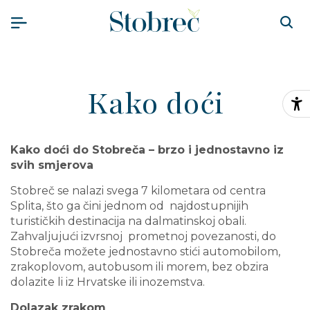
Preskoči na sadržaj
Kako doći
Pr
Kako doći do Stobreča – brzo i jednostavno iz
svih smjerova
Stobreč se nalazi svega 7 kilometara od centra
Splita, što ga čini jednom od najdostupnijih
turističkih destinacija na dalmatinskoj obali.
Zahvaljujući izvrsnoj prometnoj povezanosti, do
Stobreča možete jednostavno stići automobilom,
zrakoplovom, autobusom ili morem, bez obzira
dolazite li iz Hrvatske ili inozemstva.
Dolazak zrakom