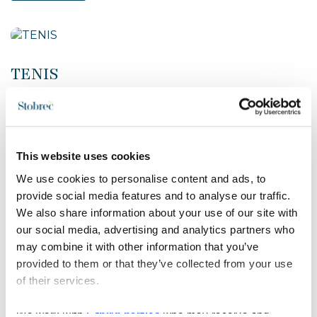
TENIS
Tenis u Stobreču – sport koji se igra cijele godine
Stobreč ima dugu sportsku tradiciju i tenis je važan
dio lokalne rekreativne i natjecateljske scene.
Zahvaljujući blagoj mediteranskoj klimi i...
This website uses cookies
Pročitaj više
We use cookies to personalise content and ads, to
provide social media features and to analyse our traffic.
We also share information about your use of our site with
our social media, advertising and analytics partners who
JAHANJE
may combine it with other information that you’ve
provided to them or that they’ve collected from your use
Jahanje u Stobreču – konjički doživljaj Dalmacije
of their services.
Stobreč i njegova okolica sve su popularniji za
ljubitelje prirode, sporta i boravka na otvorenom.
We work with
5 third parties
who may receive and