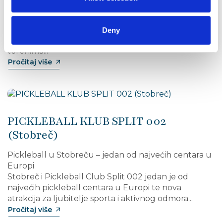
Padel u Stobreču – najbrže rastući sport u Dalmaciji
Stobreč i njegova neposredna okolica postali su
jedno od ključnih mjesta za igranje padela na
Deny
splitskom području. Zahvaljujući modernim
terenima...
Pročitaj više
PICKLEBALL KLUB SPLIT 002
(Stobreč)
Pickleball u Stobreču – jedan od najvećih centara u
Europi
Stobreč i Pickleball Club Split 002 jedan je od
najvećih pickleball centara u Europi te nova
atrakcija za ljubitelje sporta i aktivnog odmora...
Pročitaj više