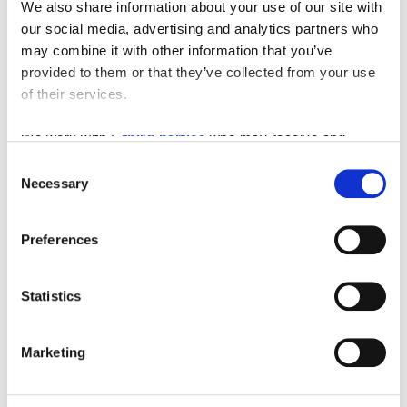
We also share information about your use of our site with
Ronjenje u Stobreču pruža jedinstvenu priliku za
our social media, advertising and analytics partners who
istraživanje Jadranskog mora i njegovih prirodnih
may combine it with other information that you’ve
ljepota. Kombinacija čiste vode, pristupačnih lokacija
provided to them or that they’ve collected from your use
i profesionalne ronilačke infrastrukture čini Stobreč
of their services.
izvrsnom destinacijom za ronilački turizam u
Dalmaciji.
We work with
5 third parties
who may receive and
process your information.
Consent
Necessary
Selection
Preferences
Statistics
Marketing