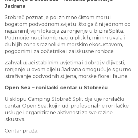
Jadrana
Stobreč poznat je po iznimno čistom moru i
bogatom podvodnom svijetu, što ga čini jednom od
najzanimljivijih lokacija za ronjenje u blizini Splita.
Podmorje nudi kombinaciju plitkih, mirnih uvala i
dubljih zona s raznolikim morskim ekosustavom,
pogodnim i za početnike i za iskusne ronioce.
Zahvaljujući stabilnim uvjetima i dobroj vidljivosti,
ronjenje u ovom dijelu Jadrana omogućuje sigurno
istraživanje podvodnih stijena, morske flore i faune.
Open Sea – ronilački centar u Stobreču
U sklopu Camping Stobreč Split djeluje ronilački
centar Open Sea, koji nudi profesionalne ronilačke
usluge i organizirane aktivnosti za sve razine
iskustva.
Centar pruža: