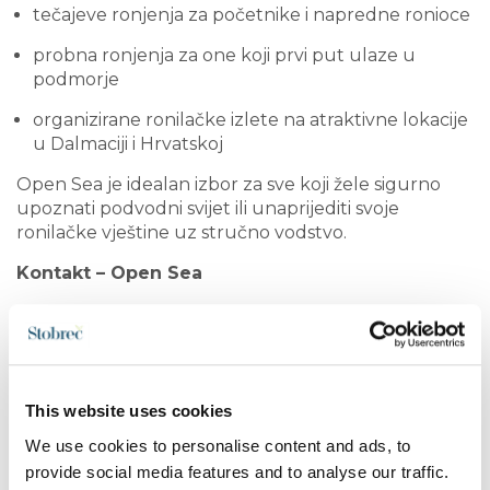
tečajeve ronjenja za početnike i napredne ronioce
probna ronjenja za one koji prvi put ulaze u
podmorje
organizirane ronilačke izlete na atraktivne lokacije
u Dalmaciji i Hrvatskoj
Open Sea je idealan izbor za sve koji žele sigurno
upoznati podvodni svijet ili unaprijediti svoje
ronilačke vještine uz stručno vodstvo.
Kontakt – Open Sea
Open Sea Diving Centre
Put Svetog Lovre 6
21311 Stobreč, Hrvatska
+385 91 110 1109
opensea.croatia@gmail.com
This website uses cookies
www.opensea.hr
We use cookies to personalise content and ads, to
provide social media features and to analyse our traffic.
Aktivni doživljaj podmorja