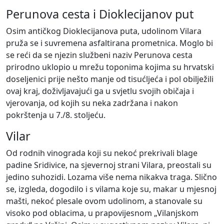
Perunova cesta i Dioklecijanov put
Osim antičkog Dioklecijanova puta, udolinom Vilara
pruža se i suvremena asfaltirana prometnica. Moglo bi
se reći da se njezin službeni naziv Perunova cesta
prirodno uklopio u mrežu toponima kojima su hrvatski
doseljenici prije nešto manje od tisućljeća i pol obilježili
ovaj kraj, doživljavajući ga u svjetlu svojih običaja i
vjerovanja, od kojih su neka zadržana i nakon
pokrštenja u 7./8. stoljeću.
Vilar
Od rodnih vinograda koji su nekoć prekrivali blage
padine Sridivice, na sjevernoj strani Vilara, preostali su
jedino suhozidi. Lozama više nema nikakva traga. Slično
se, izgleda, dogodilo i s vilama koje su, makar u mjesnoj
mašti, nekoć plesale ovom udolinom, a stanovale su
visoko pod oblacima, u prapovijesnom „Vilanjskom