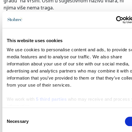
gradu“ na Vršini. Osim u sugestivnom nazivu Vilara, ni
njima više nema traga.
Sveti darivatelji
Crkvica sv. Nikole podignuta je u 12. st. na ulazu u
udolinu Vilara, blizu puta, potoka i pasišta, odnosno na
This website uses cookies
mjestu koje upućuje na funkcije boga Velesa. Naime,
We use cookies to personalise content and ads, to provide s
Veles je podzemni bog, pastir pokojnika, onih s „druge
media features and to analyse our traffic. We also share
strane rijeke“, te bog stoke i darivatelj svakog blaga,
information about your use of our site with our social media,
zbog čega je upravo sv. Nikola, biskup, darivatelj i
advertising and analytics partners who may combine it with o
zaštitnik putnika, njegova česta kršćanska zamjena.
information that you’ve provided to them or that they’ve colle
Careva posla
from your use of their services.
Dioklecijan je, kaže legenda, pokraj izvora u Srinjinama,
We work with
5 third parties
who may receive and process 
na zasad neistraženom antičkom lokalitetu Lišnjak,
information.
imao posjed s velikim ribnjakom. Tu se dolazio opuštati,
Consent
ali je katkada dovodio i kćer Valeriju, koja mu je svojim
Necessary
Selection
temperamentom zadavala dosta glavobolje. Jednoga će
dana istraživanja na Lišnjaku možda potvrditi ono što