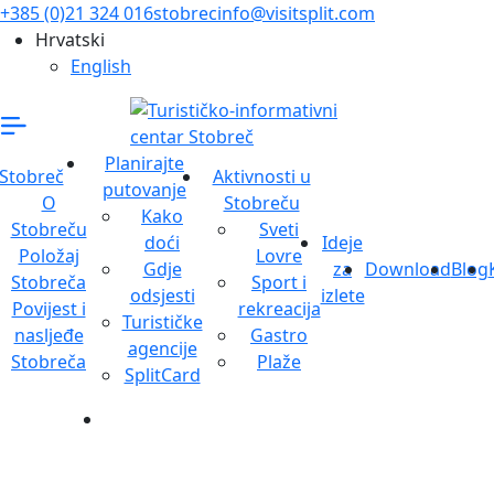
+385 (0)21 324 016
stobrecinfo@visitsplit.com
Hrvatski
English
Planirajte
Stobreč
Aktivnosti u
putovanje
O
Stobreču
Kako
Stobreču
Sveti
doći
Ideje
Položaj
Lovre
Gdje
za
Download
Blog
Stobreča
Sport i
odsjesti
izlete
Povijest i
rekreacija
Turističke
nasljeđe
Gastro
agencije
Stobreča
Plaže
SplitCard