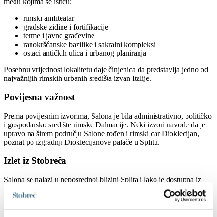
među kojima se ističu:
rimski amfiteatar
gradske zidine i fortifikacije
terme i javne građevine
ranokršćanske bazilike i sakralni kompleksi
ostaci antičkih ulica i urbanog planiranja
Posebnu vrijednost lokalitetu daje činjenica da predstavlja jedno od
najvažnijih rimskih urbanih središta izvan Italije.
Povijesna važnost
Prema povijesnim izvorima, Salona je bila administrativno, političko
i gospodarsko središte rimske Dalmacije. Neki izvori navode da je
upravo na širem području Salone rođen i rimski car Dioklecijan,
poznat po izgradnji Dioklecijanove palače u Splitu.
Izlet iz Stobreča
Salona se nalazi u neposrednoj blizini Splita i lako je dostupna iz
Stobreča, što je čini idealnim poludnevnim ili cjelodnevnim izletom
tijekom boravka na obali.
Korisne informacije