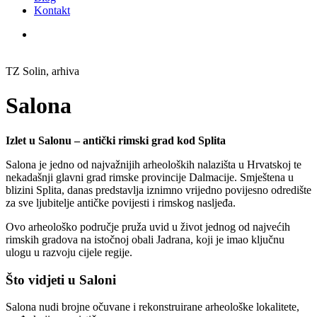
Kontakt
TZ Solin, arhiva
Salona
Izlet u Salonu – antički rimski grad kod Splita
Salona je jedno od najvažnijih arheoloških nalazišta u Hrvatskoj te
nekadašnji glavni grad rimske provincije Dalmacije. Smještena u
blizini Splita, danas predstavlja iznimno vrijedno povijesno odredište
za sve ljubitelje antičke povijesti i rimskog nasljeđa.
Ovo arheološko područje pruža uvid u život jednog od najvećih
rimskih gradova na istočnoj obali Jadrana, koji je imao ključnu
ulogu u razvoju cijele regije.
Što vidjeti u Saloni
Salona nudi brojne očuvane i rekonstruirane arheološke lokalitete,