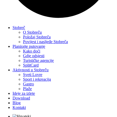
Stobreč
O Stobreču
Položaj Stobreča
Povijest i nasljeđe Stobreča
Planirajte putovanje
Kako doći
Gdje odsjesti
Turističke agencije
SplitCard
Aktivnosti u Stobreču
Sveti Lovre
Sport i rekreacija
Gastro
Plaže
Ideje za izlete
Download
Blog
Kontakt