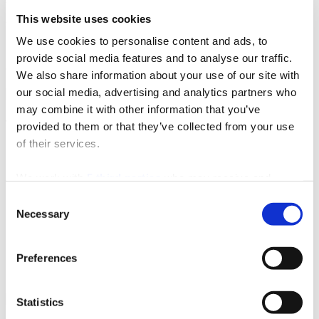
This website uses cookies
Web:
www.solin-info.com
We use cookies to personalise content and ads, to
provide social media features and to analyse our traffic.
We also share information about your use of our site with
our social media, advertising and analytics partners who
may combine it with other information that you’ve
Turistička zajednica grada Splita
provided to them or that they’ve collected from your use
of their services.
Obala Hrv. narodnog preporoda 9
21 000 Split
We work with
5 third parties
who may receive and
Email:
info@visitsplit.com
process your information.
Consent
Telefon:
+385 (0)21 348 600
Necessary
Selection
Preferences
Statistics