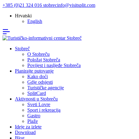
+385 (0)21 324 016
stobrecinfo@visitsplit.com
Hrvatski
English
Stobreč
O Stobreču
Položaj Stobreča
Povijest i nasljeđe Stobreča
Planirajte putovanje
Kako doći
Gdje odsjesti
Turističke agencije
SplitCard
Aktivnosti u Stobreču
Sveti Lovre
Sport i rekreacija
Gastro
Plaže
Ideje za izlete
Download
Blog