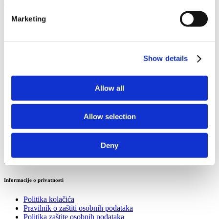
Turističko-informativni centar Stobreč
Marketing
Sv. Lovre 4
21 311 Stobreč
Email:
stobrecinfo@visitsplit.com
Show details
Telefon:
+385 (0)21 324 016
Allow all
Korisne informacije
Korisne informacije
Allow selection
Kutak za iznajmljivače
eVisitor
Potpore i natječaji
Deny
Informacije o privatnosti
Informacije o privatnosti
Politika kolačića
Pravilnik o zaštiti osobnih podataka
Politika zaštite osobnih podataka