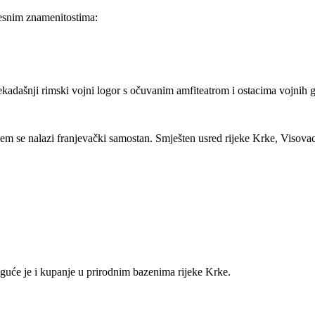
jesnim znamenitostima:
nekadašnji rimski vojni logor s očuvanim amfiteatrom i ostacima vojnih 
jem se nalazi franjevački samostan. Smješten usred rijeke Krke, Visovac p
oguće je i kupanje u prirodnim bazenima rijeke Krke.