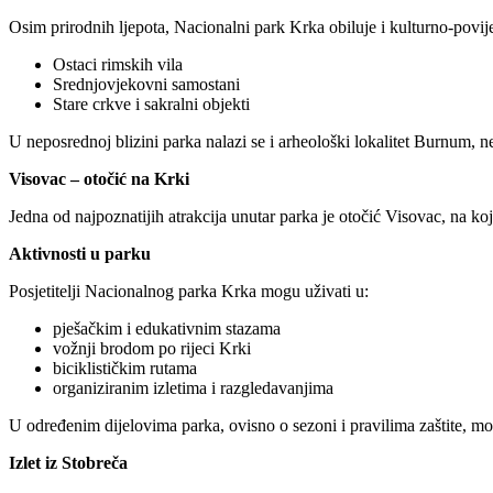
Osim prirodnih ljepota, Nacionalni park Krka obiluje i kulturno-povi
Ostaci rimskih vila
Srednjovjekovni samostani
Stare crkve i sakralni objekti
U neposrednoj blizini parka nalazi se i arheološki lokalitet Burnum, 
Visovac – otočić na Krki
Jedna od najpoznatijih atrakcija unutar parka je otočić Visovac, na ko
Aktivnosti u parku
Posjetitelji Nacionalnog parka Krka mogu uživati u:
pješačkim i edukativnim stazama
vožnji brodom po rijeci Krki
biciklističkim rutama
organiziranim izletima i razgledavanjima
U određenim dijelovima parka, ovisno o sezoni i pravilima zaštite, m
Izlet iz Stobreča