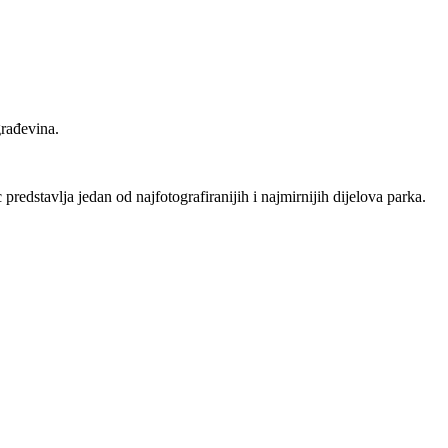
građevina.
redstavlja jedan od najfotografiranijih i najmirnijih dijelova parka.