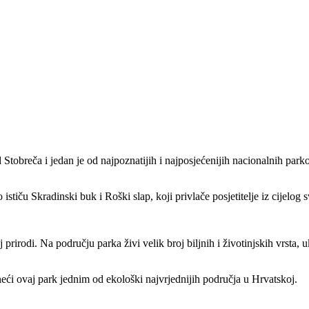
 Stobreča i jedan je od najpoznatijih i najposjećenijih nacionalnih pa
iču Skradinski buk i Roški slap, koji privlače posjetitelje iz cijelog sv
rirodi. Na području parka živi velik broj biljnih i životinjskih vrsta, uk
eći ovaj park jednim od ekološki najvrjednijih područja u Hrvatskoj.