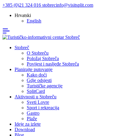
+385 (0)21 324 016
stobrecinfo@visitsplit.com
Hrvatski
English
Stobreč
O Stobreču
Položaj Stobreča
Povijest i nasljeđe Stobreča
Planirajte putovanje
Kako doći
Gdje odsjesti
Turističke agencije
SplitCard
Aktivnosti u Stobreču
Sveti Lovre
Sport i rekreacija
Gastro
Plaže
Ideje za izlete
Download
Blog