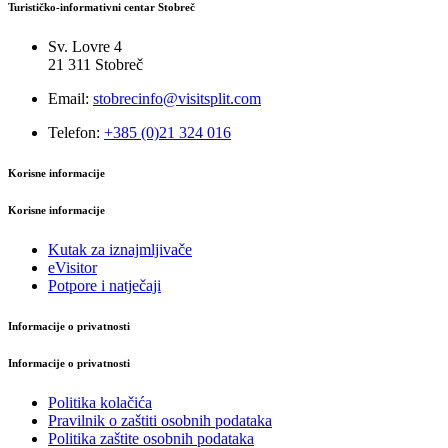
Turističko-informativni centar Stobreč
Sv. Lovre 4
21 311 Stobreč
Email:
stobrecinfo@visitsplit.com
Telefon:
+385 (0)21 324 016
Korisne informacije
Korisne informacije
Kutak za iznajmljivače
eVisitor
Potpore i natječaji
Informacije o privatnosti
Informacije o privatnosti
Politika kolačića
Pravilnik o zaštiti osobnih podataka
Politika zaštite osobnih podataka