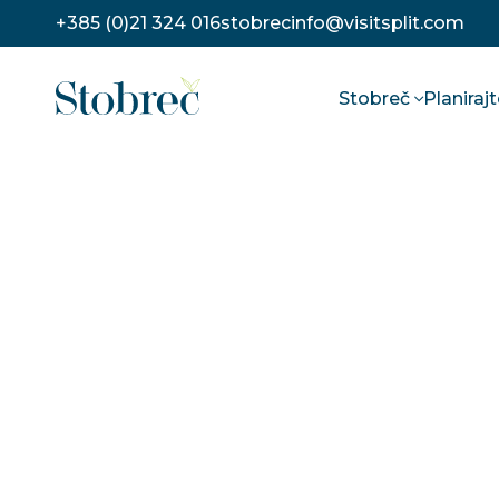
Preskoči na sadržaj
+385 (0)21 324 016
stobrecinfo@visitsplit.com
Stobreč
Planiraj