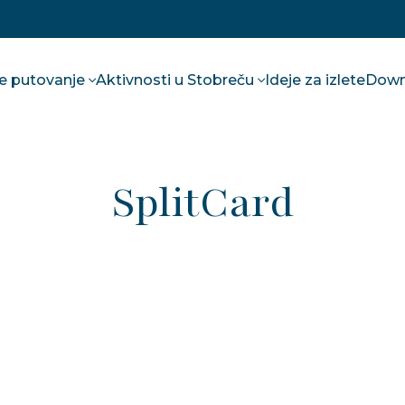
te putovanje
Aktivnosti u Stobreču
Ideje za izlete
Down
SplitCard