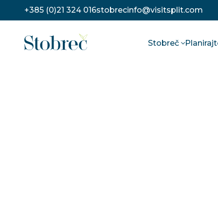
Preskoči na sadržaj
+385 (0)21 324 016
stobrecinfo@visitsplit.com
Stobreč
Planiraj